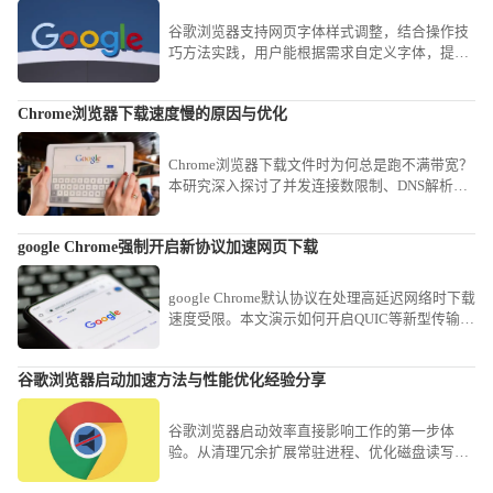
环境，确保在深度阅读时全方位守护健康。
谷歌浏览器支持网页字体样式调整，结合操作技
巧方法实践，用户能根据需求自定义字体，提高
阅读舒适度与个性化体验。
Chrome浏览器下载速度慢的原因与优化
Chrome浏览器下载文件时为何总是跑不满带宽？
本研究深入探讨了并发连接数限制、DNS解析延
迟及磁盘写入瓶颈等底层因素。分享了开启并行
下载功能及配置高性能镜像地址的实操方案，教
google Chrome强制开启新协议加速网页下载
您如何通过简单的参数微调，大幅缩短大型软件
与素材的获取时间，畅享满速下载快感。
google Chrome默认协议在处理高延迟网络时下载
速度受限。本文演示如何开启QUIC等新型传输协
议，通过实验性配置强制优化网络链路，助您在
复杂网络环境下显著提升网页加载与文件下载速
谷歌浏览器启动加速方法与性能优化经验分享
率。
谷歌浏览器启动效率直接影响工作的第一步体
验。从清理冗余扩展常驻进程、优化磁盘读写权
限到重置渲染缓存，提供全方位的系统级加速方