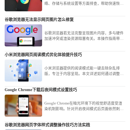
络、存储与系统设置等方面排查，帮助快速恢复
下载进度，顺利完成安装。
谷歌浏览器无法显示网页图片怎么修复
谷歌浏览器若无法完整呈现图片内容，多与硬件
加速冲突或渲染资源阻塞有关。本操作指南带您
排查渲染环境，确保网页多媒体资源的完整与高
清呈现。
小米浏览器网页阅读模式优化体验提升技巧
小米浏览器提供的阅读模式能一键去除杂乱排
版，专注于内容呈现。本文详述如何通过调整背
景、字体与对比度，打造极致沉浸、符合阅读习
惯的个性化阅读空间。
Google Chrome下载后夜间模式设置技巧
Google Chrome在暗光环境下的视觉舒适度受渲
染机制影响。针对开启夜间模式后页面依然刺眼
的顽疾，分享开启实验性全局暗黑渲染效果及配
置特定护眼插件的进阶心得，助您迅速重构视觉
谷歌浏览器网页字体样式调整操作技巧方法实践
交互逻辑，有效降低蓝光伤害，营造舒适的影音