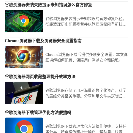
谷歌浏览器安装失败提示未知错误怎么官方修复
谷歌浏览器安装提示未知错误的官方修复路径。
彻底清理历史配置残留并以管理员权限重新挂载
安装程序，能有效解决由于系统文件冲突引发的
软件部署部署失败问题。
Chrome浏览器下载及浏览器安全设置指南
Chrome浏览器下载后提供多项安全设置，本文详
细讲解如何配置，保障用户浏览安全和隐私。
谷歌浏览器网页收藏整理提升效率方法
谷歌浏览器存储了用户海量的数字化资产，科学
的层级分类至关重要。分享利用文件夹逻辑归
档、批量重命名及利用侧边栏清单秒级跳转的进
阶心得，教您如何将碎片化的网址转化为结构严
谷歌浏览器下载管理优化方法便捷吗
密的个人知识图谱，确保资讯获取毫秒级触达，
显著提升深度调研效率。
谷歌浏览器下载管理优化方法操作便捷，支持任
务分类、断点续传和批量操作，帮助用户快速管