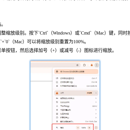
站。
放级别。按下`Ctrl`（Windows）或`Cmd`（Mac）键
Cmd`+`0`（Mac）可以将缩放级别重置为100%。
菜单按钮，然后选择加号（+）或减号（-）图标进行缩放。