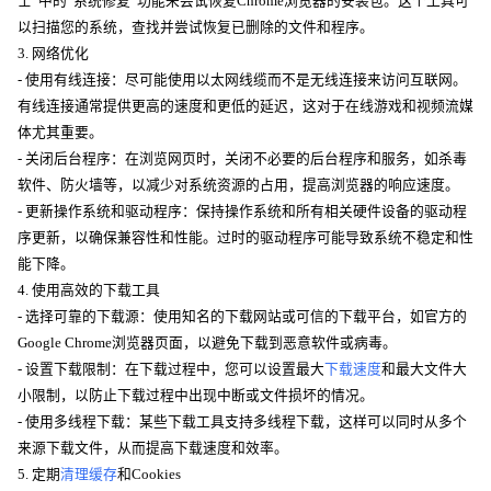
士”中的“系统修复”功能来尝试恢复Chrome浏览器的安装包。这个工具可
以扫描您的系统，查找并尝试恢复已删除的文件和程序。
3. 网络优化
- 使用有线连接：尽可能使用以太网线缆而不是无线连接来访问互联网。
有线连接通常提供更高的速度和更低的延迟，这对于在线游戏和视频流媒
体尤其重要。
- 关闭后台程序：在浏览网页时，关闭不必要的后台程序和服务，如杀毒
软件、防火墙等，以减少对系统资源的占用，提高浏览器的响应速度。
- 更新操作系统和驱动程序：保持操作系统和所有相关硬件设备的驱动程
序更新，以确保兼容性和性能。过时的驱动程序可能导致系统不稳定和性
能下降。
4. 使用高效的下载工具
- 选择可靠的下载源：使用知名的下载网站或可信的下载平台，如官方的
Google Chrome浏览器页面，以避免下载到恶意软件或病毒。
- 设置下载限制：在下载过程中，您可以设置最大
下载速度
和最大文件大
小限制，以防止下载过程中出现中断或文件损坏的情况。
- 使用多线程下载：某些下载工具支持多线程下载，这样可以同时从多个
来源下载文件，从而提高下载速度和效率。
5. 定期
清理缓存
和Cookies