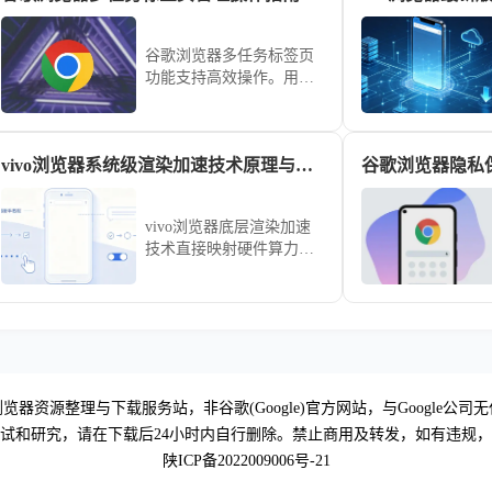
谷歌浏览器多任务标签页
功能支持高效操作。用户
可通过管理指南掌握快捷
切换技巧，保持界面整洁
并提升工作效率。
vivo浏览器系统级渲染加速技术原理与效果评测
谷歌浏览器隐私
vivo浏览器底层渲染加速
技术直接映射硬件算力，
实现页面秒级重绘。跟随
本技术评测与调优指南，
深入掌握加速参数设定，
助您在复杂渲染场景下依
然保持巅峰顺滑观感。
览器资源整理与下载服务站，非谷歌(Google)官方网站，与Google公司
试和研究，请在下载后24小时内自行删除。禁止商用及转发，如有违规
陕ICP备2022009006号-21