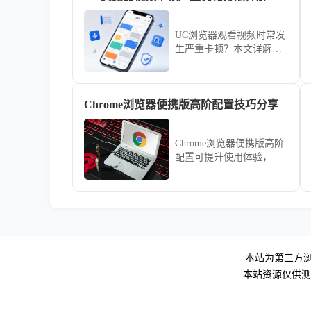
降低传输延迟方面的革命
性影响。
UC浏览器观看视频时常发
生严重卡顿？本文详解导
致视频播放不畅的核心原
因，提供从硬件加速设置
到网络节点优化的全套解
Chrome浏览器便携版高阶配置技巧分享
决方法，让您畅享高清观
影体验。
Chrome浏览器便携版高阶
配置可提升使用体验，本
文分享实用技巧和操作经
验，帮助用户优化便携版
配置，实现高效使用。
本站为第三方浏
本站资源仅供测