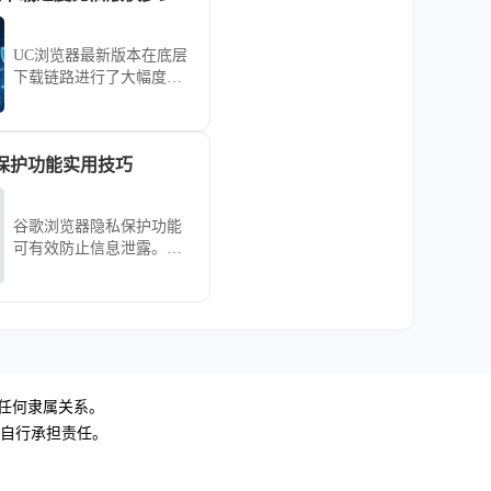
UC浏览器最新版本在底层
下载链路进行了大幅度的
速度优化。本性能评估通
过多场景下载测试，直观
展示新版对比旧版在传输
保护功能实用技巧
速率上的真实提升幅度，
揭示UC浏览器通过技术革
新如何显著缩短您的文件
谷歌浏览器隐私保护功能
获取等待时间。
可有效防止信息泄露。实
用技巧介绍隐私设置及浏
览安全管理方法，让上网
更安心。
无任何隶属关系。
，自行承担责任。