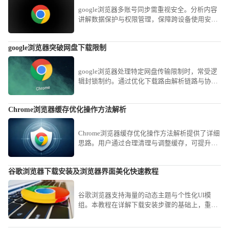
google浏览器多账号同步需重视安全。分析内容
讲解数据保护与权限管理，保障跨设备使用安
全。
google浏览器突破网盘下载限制
google浏览器处理特定网盘传输限制时，常受逻
辑封锁制约。通过优化下载路由解析链路与协议
传输策略，用户可显著缩短大容量业务资源的获
取时效，实现传输链路的穿透加速。
Chrome浏览器缓存优化操作方法解析
Chrome浏览器缓存优化操作方法解析提供了详细
思路。用户通过合理清理与调整缓存，可提升浏
览速度并节省磁盘空间。
谷歌浏览器下载安装及浏览器界面美化快速教程
谷歌浏览器支持海量的动态主题与个性化UI模
组。本教程在详解下载安装步骤的基础上，重点
教您如何更换官方背景主题、自定义新标签页布
局以及优化侧边栏功能显示，通过简单的视觉微