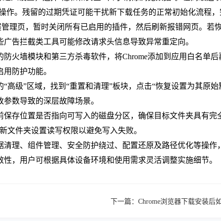
理操作。残留的过期凭证可能干扰新下载任务的正常初始化流程
nsions/`扩展管理页，暂时关闭所有已启用的插件，然后刷新报错
些广告拦截类工具可能修改请求头信息导致异常重定向。
防火墙模块和第三方杀毒软件，将Chrome添加到应用白名单
启用防护功能。
“高级”区域，找到“重置和清理”板块，点击“恢复设置为其原
改参数导致的深层故障场景。
前保存位置是否指向可写入的磁盘分区，确保目标文件夹具有完
），并对新文件夹设置读写权限以避免写入失败。
清理、组件管理、安全防护绕过、配置还原及路径优化等操作，能
效性，用户可根据具体设备环境和使用需求灵活调整实施细节。
下一篇：
Chrome浏览器下载安装