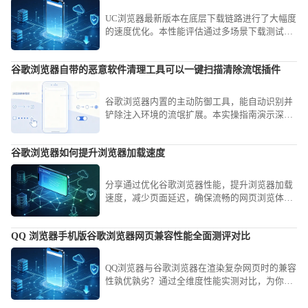
UC浏览器最新版本在底层下载链路进行了大幅度
的速度优化。本性能评估通过多场景下载测试，
直观展示新版对比旧版在传输速率上的真实提升
幅度，揭示UC浏览器通过技术革新如何显著缩短
谷歌浏览器自带的恶意软件清理工具可以一键扫描清除流氓插件
您的文件获取等待时间。
谷歌浏览器内置的主动防御工具，能自动识别并
铲除注入环境的流氓扩展。本实操指南演示深度
扫描策略，助您即刻重构纯净协同工具链，全面
加固数字化办公运行防线。
谷歌浏览器如何提升浏览器加载速度
分享通过优化谷歌浏览器性能，提升浏览器加载
速度，减少页面延迟，确保流畅的网页浏览体
验。
QQ 浏览器手机版谷歌浏览器网页兼容性能全面测评对比
QQ浏览器与谷歌浏览器在渲染复杂网页时的兼容
性孰优孰劣？通过全维度性能实测对比，为你深
度剖析两款浏览器的内核兼容能力，助你根据网
页类型选择最强工具。