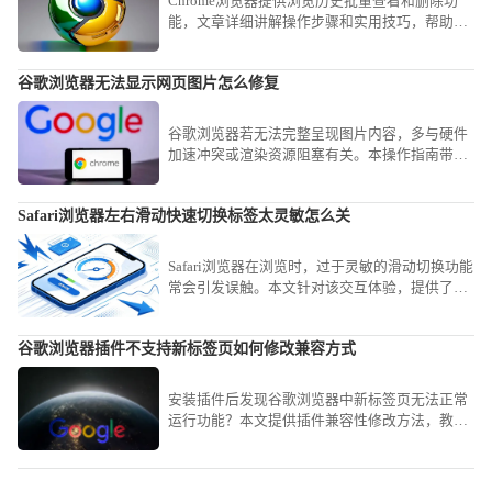
Chrome浏览器提供浏览历史批量查看和删除功
能，文章详细讲解操作步骤和实用技巧，帮助用
户高效管理历史记录，保护隐私，同时释放存储
空间，优化浏览器使用体验。
谷歌浏览器无法显示网页图片怎么修复
谷歌浏览器若无法完整呈现图片内容，多与硬件
加速冲突或渲染资源阻塞有关。本操作指南带您
排查渲染环境，确保网页多媒体资源的完整与高
清呈现。
Safari浏览器左右滑动快速切换标签太灵敏怎么关
Safari浏览器在浏览时，过于灵敏的滑动切换功能
常会引发误触。本文针对该交互体验，提供了详
细的设置关闭或调节灵敏度方案，助您精简操作
手感，避免频繁发生不必要的标签切换，提升在
谷歌浏览器插件不支持新标签页如何修改兼容方式
浏览网页时的专注度与操作精准性。
安装插件后发现谷歌浏览器中新标签页无法正常
运行功能？本文提供插件兼容性修改方法，教你
如何调整谷歌浏览器插件配置，解决插件与新标
签页不兼容问题。