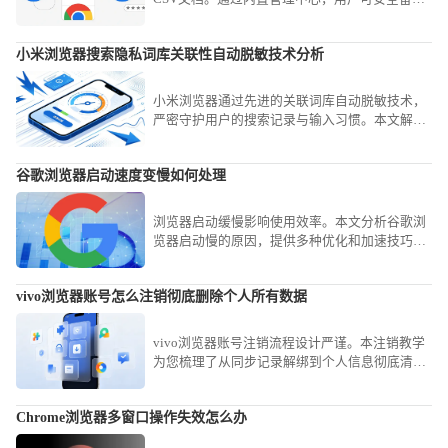
登录凭证，有效防范配置文件损坏导致的信息丢
失风险。
小米浏览器搜索隐私词库关联性自动脱敏技术分析
小米浏览器通过先进的关联词库自动脱敏技术，
严密守护用户的搜索记录与输入习惯。本文解析
了其底层的隐私处理逻辑，教您如何正确管理搜
索痕迹，在保障个性化搜索体验的同时，最大程
谷歌浏览器启动速度变慢如何处理
度屏蔽个人信息外泄风险。
浏览器启动缓慢影响使用效率。本文分析谷歌浏
览器启动慢的原因，提供多种优化和加速技巧，
帮助用户有效提升启动速度和整体流畅度。
vivo浏览器账号怎么注销彻底删除个人所有数据
vivo浏览器账号注销流程设计严谨。本注销教学
为您梳理了从同步记录解绑到个人信息彻底清空
的路径，保障您在终止使用后个人数据的绝对安
全性。
Chrome浏览器多窗口操作失效怎么办